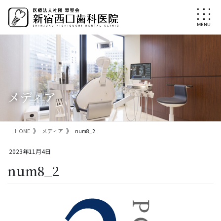
コ
ナ
ン
ビ
テ
ゲ
ン
ー
ツ
シ
に
ョ
移
ン
動
に
移
メディア
動
HOME
メディア
num8_2
2023年11月4日
num8_2