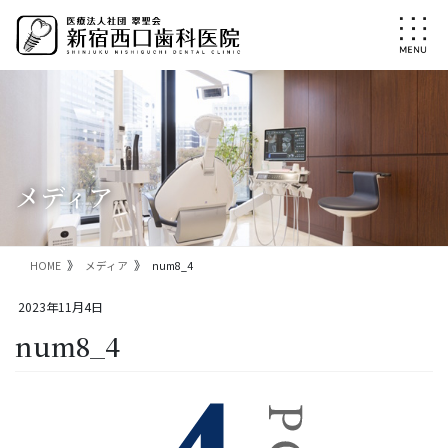
コ
ナ
ン
ビ
テ
ゲ
ン
ー
ツ
シ
に
ョ
移
ン
動
に
移
メディア
動
HOME
メディア
num8_4
2023年11月4日
num8_4