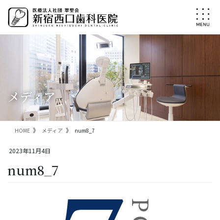
コ
ナ
ン
ビ
テ
ゲ
ン
ー
ツ
シ
に
ョ
移
ン
動
に
移
メディア
動
HOME
メディア
num8_7
2023年11月4日
num8_7