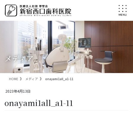
コ
ナ
ン
ビ
テ
ゲ
ン
ー
ツ
シ
に
ョ
移
ン
動
に
移
メディア
動
HOME
メディア
onayami1all_a1-11
2023年4月13日
onayami1all_a1-11