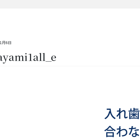
11月6日
ayami1all_e