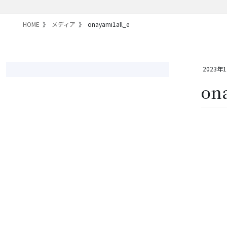
HOME
メディア
onayami1all_e
2023年
on