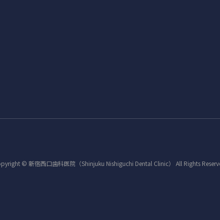
pyright © 新宿西口歯科医院（Shinjuku Nishiguchi Dental Clinic） All Rights Reserv