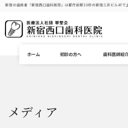
コ
ナ
新宿の歯医者「新宿西口歯科医院」は都庁前駅30秒の新宿三井ビル4Fで
ン
ビ
テ
ゲ
ン
ー
ツ
シ
に
ョ
移
ン
動
に
ホーム
初診の方へ
歯科医師紹
移
動
メディア