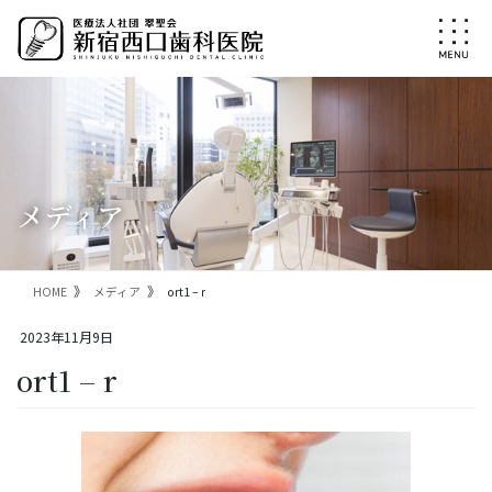
コ
ナ
ン
ビ
テ
ゲ
ン
ー
ツ
シ
に
ョ
移
ン
動
に
移
メディア
動
HOME
メディア
ort1 – r
2023年11月9日
ort1 – r