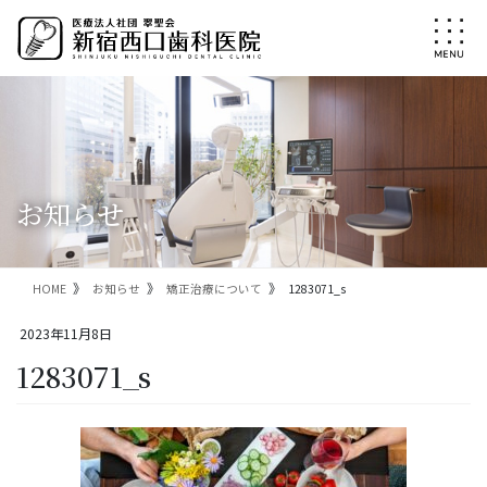
コ
ナ
ン
ビ
テ
ゲ
ン
ー
ツ
シ
に
ョ
移
ン
動
に
移
お知らせ
動
HOME
お知らせ
矯正治療について
1283071_s
2023年11月8日
1283071_s