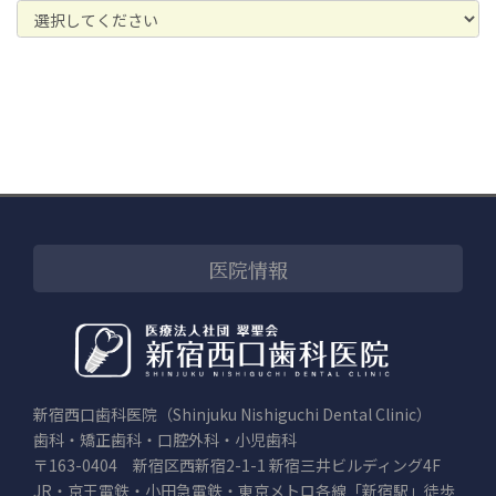
医院情報
新宿西口歯科医院（Shinjuku Nishiguchi Dental Clinic）
歯科・矯正歯科・口腔外科・小児歯科
〒163-0404 新宿区西新宿2-1-1 新宿三井ビルディング4F
JR・京王電鉄・小田急電鉄・東京メトロ各線「新宿駅」徒歩