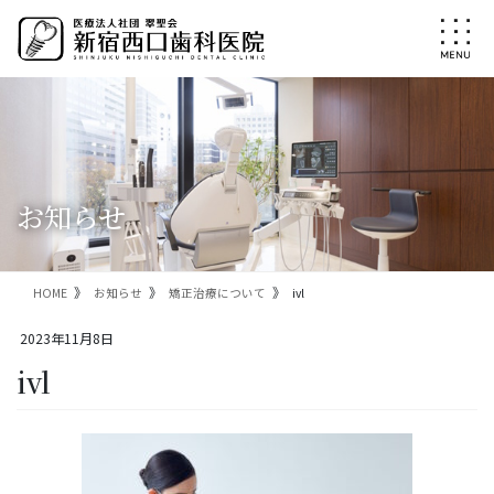
コ
ナ
ン
ビ
テ
ゲ
ン
ー
ツ
シ
に
ョ
移
ン
動
に
移
お知らせ
動
HOME
お知らせ
矯正治療について
ivl
2023年11月8日
ivl