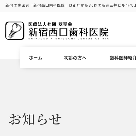
コ
ナ
新宿の歯医者「新宿西口歯科医院」は都庁前駅30秒の新宿三井ビル4Fで
ン
ビ
テ
ゲ
ン
ー
ツ
シ
に
ョ
移
ン
動
に
ホーム
初診の方へ
歯科医師紹
移
動
お知らせ