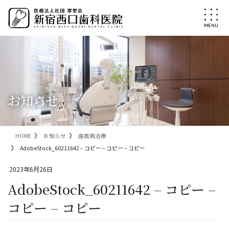
コ
ナ
ン
ビ
テ
ゲ
ン
ー
ツ
シ
に
ョ
移
ン
動
に
移
お知らせ
動
HOME
お知らせ
歯周病治療
AdobeStock_60211642 – コピー – コピー – コピー
2023年6月26日
AdobeStock_60211642 – コピー –
コピー – コピー