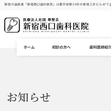
コ
ナ
新宿の歯医者「新宿西口歯科医院」は都庁前駅30秒の新宿三井ビル4Fで
ン
ビ
テ
ゲ
ン
ー
ツ
シ
に
ョ
移
ン
動
に
ホーム
初診の方へ
歯科医師紹
移
動
お知らせ