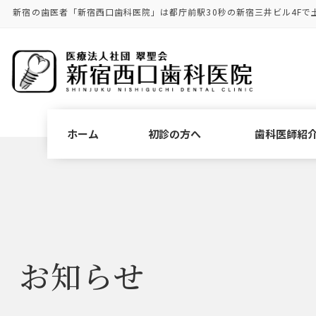
コ
ナ
新宿の歯医者「新宿西口歯科医院」は都庁前駅30秒の新宿三井ビル4Fで
ン
ビ
テ
ゲ
ン
ー
ツ
シ
に
ョ
移
ン
動
に
ホーム
初診の方へ
歯科医師紹
移
動
お知らせ