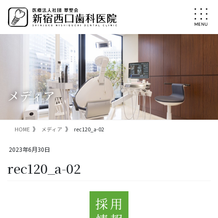
コ
ナ
ン
ビ
テ
ゲ
ン
ー
ツ
シ
に
ョ
移
ン
動
に
移
メディア
動
HOME
メディア
rec120_a-02
2023年6月30日
rec120_a-02