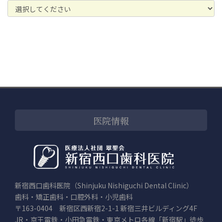
医院情報
新宿西口歯科医院（Shinjuku Nishiguchi Dental Clinic）
歯科・矯正歯科・口腔外科・小児歯科
〒163-0404 新宿区西新宿2-1-1 新宿三井ビルディング4F
JR・京王電鉄・小田急電鉄・東京メトロ各線「新宿駅」徒歩