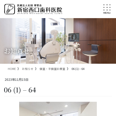
コ
ナ
ン
ビ
テ
ゲ
ン
ー
ツ
シ
に
ョ
移
ン
動
に
移
お知らせ
動
HOME
お知らせ
個室・半個室診療室
06 (1) – 64
2023年11月15日
06 (1) – 64