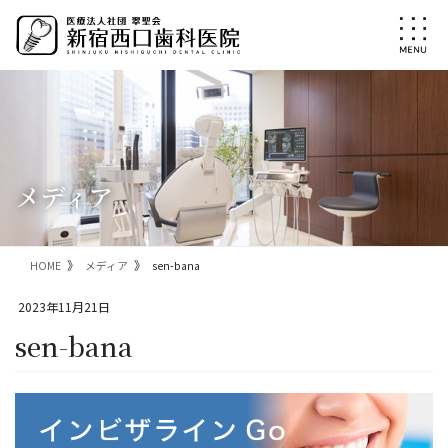
コ
ナ
ン
ビ
テ
ゲ
ン
ー
ツ
シ
に
ョ
移
ン
動
に
移
メディア
動
HOME
メディア
sen-bana
2023年11月21日
sen-bana