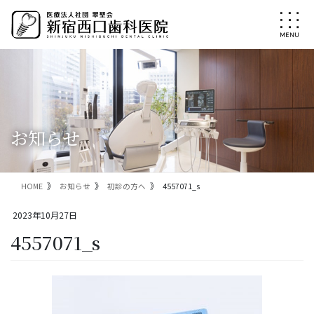
コ
ナ
ン
ビ
テ
ゲ
ン
ー
ツ
シ
に
ョ
移
ン
動
に
移
お知らせ
動
HOME
お知らせ
初診の方へ
4557071_s
2023年10月27日
4557071_s