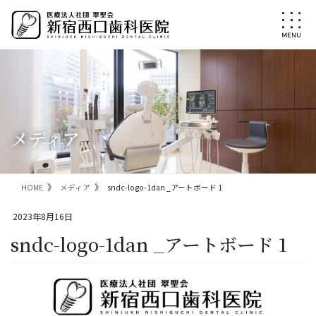
コ
ナ
ン
ビ
テ
ゲ
ン
ー
ツ
シ
に
ョ
移
ン
動
に
移
メディア
動
HOME
メディア
sndc-logo-1dan _アートボード 1
2023年8月16日
sndc-logo-1dan _アートボード 1