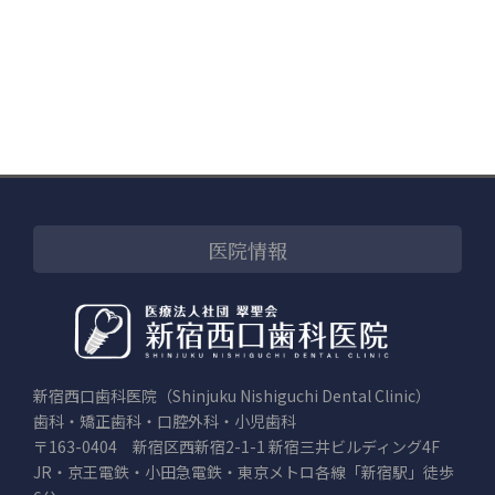
医院情報
新宿西口歯科医院（Shinjuku Nishiguchi Dental Clinic）
歯科・矯正歯科・口腔外科・小児歯科
〒163-0404 新宿区西新宿2-1-1 新宿三井ビルディング4F
JR・京王電鉄・小田急電鉄・東京メトロ各線「新宿駅」徒歩