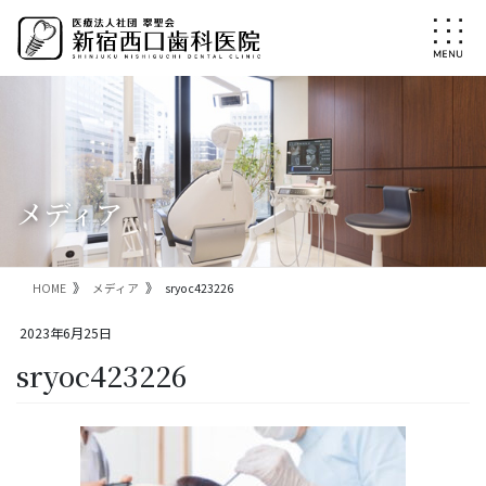
コ
ナ
ン
ビ
テ
ゲ
ン
ー
ツ
シ
に
ョ
移
ン
動
に
移
メディア
動
HOME
メディア
sryoc423226
2023年6月25日
sryoc423226