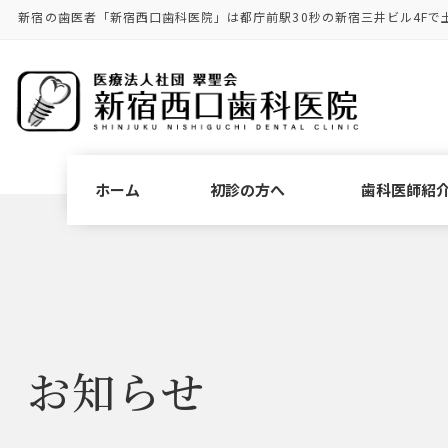
コ
ナ
新宿の歯医者「新宿西口歯科医院」は都庁前駅30秒の新宿三井ビル4Fで
ン
ビ
テ
ゲ
ン
ー
ツ
シ
に
ョ
移
ン
動
に
ホーム
初診の方へ
歯科医師紹
移
動
お知らせ