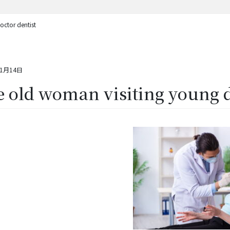
octor dentist
11月14日
 old woman visiting young d