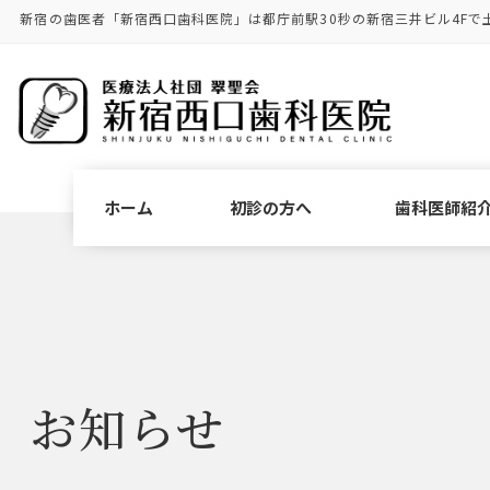
コ
ナ
新宿の歯医者「新宿西口歯科医院」は都庁前駅30秒の新宿三井ビル4Fで
ン
ビ
テ
ゲ
ン
ー
ツ
シ
に
ョ
移
ン
動
に
ホーム
初診の方へ
歯科医師紹
移
動
お知らせ