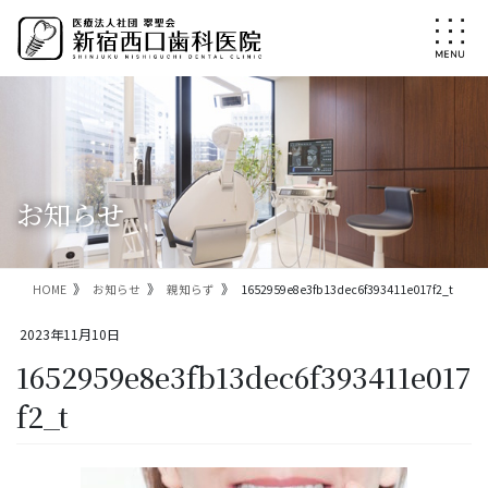
コ
ナ
ン
ビ
テ
ゲ
ン
ー
ツ
シ
に
ョ
移
ン
動
に
移
お知らせ
動
HOME
お知らせ
親知らず
1652959e8e3fb13dec6f393411e017f2_t
2023年11月10日
1652959e8e3fb13dec6f393411e017
f2_t