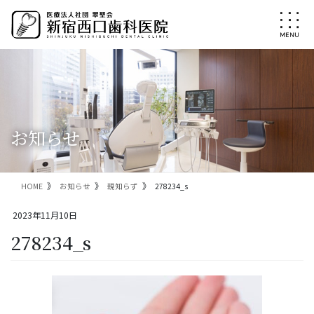
コ
ナ
ン
ビ
テ
ゲ
ン
ー
ツ
シ
に
ョ
移
ン
動
に
移
お知らせ
動
HOME
お知らせ
親知らず
278234_s
2023年11月10日
278234_s