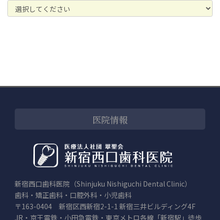
医院情報
新宿西口歯科医院（Shinjuku Nishiguchi Dental Clinic）
歯科・矯正歯科・口腔外科・小児歯科
〒163-0404 新宿区西新宿2-1-1 新宿三井ビルディング4F
JR・京王電鉄・小田急電鉄・東京メトロ各線「新宿駅」徒歩