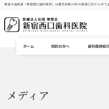
コ
ナ
新宿の歯医者「新宿西口歯科医院」は都庁前駅30秒の新宿三井ビル4Fで
ン
ビ
テ
ゲ
ン
ー
ツ
シ
に
ョ
移
ン
動
に
ホーム
初診の方へ
歯科医師紹
移
動
メディア