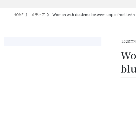
HOME
メディア
Woman with diastema between upper front teeth 
2023年
Wom
blu