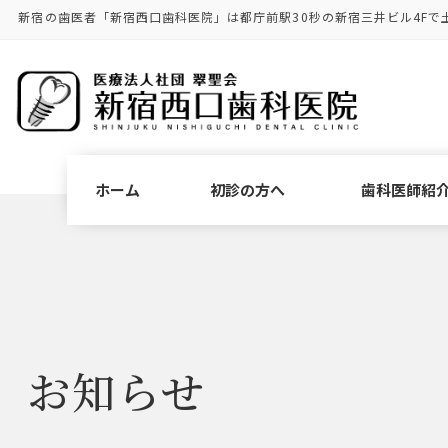
コ
ナ
新宿の歯医者「新宿西口歯科医院」は都庁前駅30秒の新宿三井ビル4Fで
ン
ビ
テ
ゲ
ン
ー
ツ
シ
に
ョ
移
ン
動
に
ホーム
初診の方へ
歯科医師紹
移
動
お知らせ