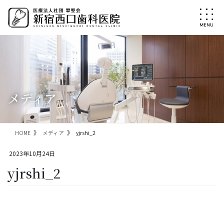
コ
ナ
ン
ビ
テ
ゲ
ン
ー
ツ
シ
に
ョ
移
ン
動
に
移
メディア
動
HOME
メディア
yjrshi_2
2023年10月24日
yjrshi_2