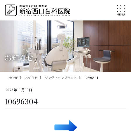
コ
ナ
ン
ビ
テ
ゲ
ン
ー
ツ
シ
に
ョ
移
ン
動
に
移
お知らせ
動
HOME
お知らせ
ジンヴィインプラント
10696304
2025年11月30日
10696304