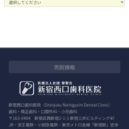
医院情報
新宿西口歯科医院（Shinjuku Nishiguchi Dental Clinic）
歯科・矯正歯科・口腔外科・小児歯科
〒163-0404 新宿区西新宿2-1-1 新宿三井ビルディング4F
JR・京王電鉄・小田急電鉄・東京メトロ各線「新宿駅」徒歩