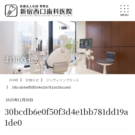
コ
ナ
ン
ビ
テ
ゲ
ン
ー
ツ
シ
に
ョ
移
ン
動
に
移
お知らせ
動
HOME
お知らせ
ジンヴィインプラント
30bcdb6e0f50f3d4e1bb781dd19a1de0
2025年11月30日
30bcdb6e0f50f3d4e1bb781dd19a
1de0