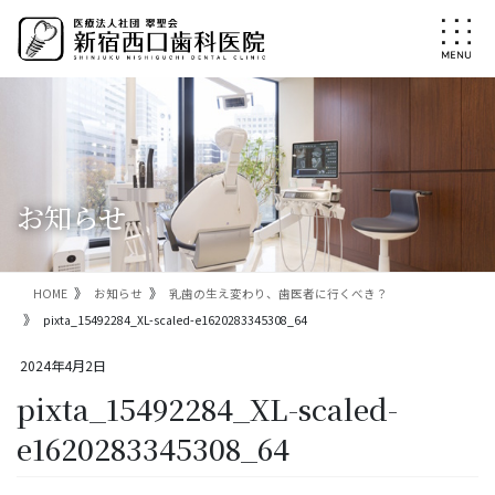
コ
ナ
ン
ビ
テ
ゲ
ン
ー
ツ
シ
に
ョ
移
ン
動
に
移
お知らせ
動
HOME
お知らせ
乳歯の生え変わり、歯医者に行くべき？
pixta_15492284_XL-scaled-e1620283345308_64
2024年4月2日
pixta_15492284_XL-scaled-
e1620283345308_64