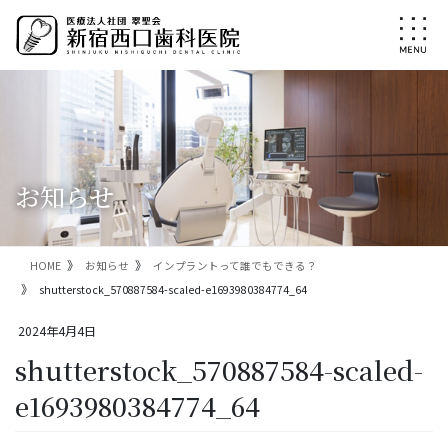
コ
ナ
ン
ビ
テ
ゲ
ン
ー
ツ
シ
に
ョ
移
ン
動
に
移
お知らせ
動
HOME
お知らせ
インプラントって誰でもできる？
shutterstock_570887584-scaled-e1693980384774_64
2024年4月4日
shutterstock_570887584-scaled-
e1693980384774_64