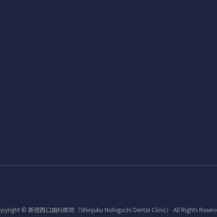
pyright © 新宿西口歯科医院（Shinjuku Nishiguchi Dental Clinic） All Rights Reserv