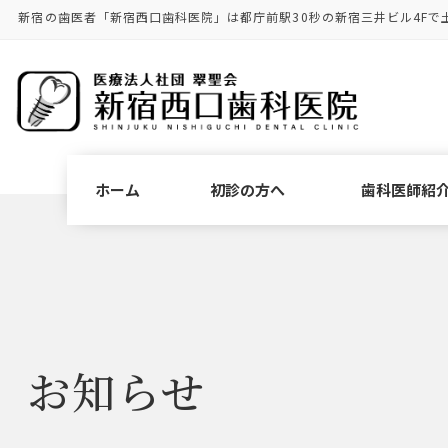
コ
ナ
新宿の歯医者「新宿西口歯科医院」は都庁前駅30秒の新宿三井ビル4Fで
ン
ビ
テ
ゲ
ン
ー
ツ
シ
に
ョ
移
ン
動
に
ホーム
初診の方へ
歯科医師紹
移
動
お知らせ