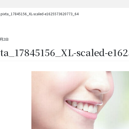
pixta_17845156_XL-scaled-e1625573620773_64
4月2日
xta_17845156_XL-scaled-e16