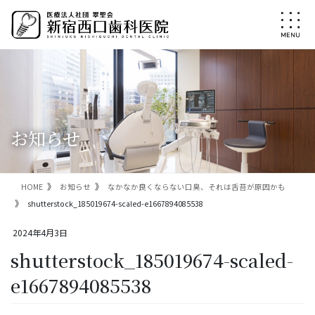
コ
ナ
ン
ビ
テ
ゲ
ン
ー
ツ
シ
に
ョ
移
ン
動
に
移
お知らせ
動
HOME
お知らせ
なかなか良くならない口臭、それは舌苔が原因かも
shutterstock_185019674-scaled-e1667894085538
2024年4月3日
shutterstock_185019674-scaled-
e1667894085538