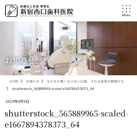
コ
ナ
ン
ビ
テ
ゲ
ン
ー
ツ
シ
に
ョ
移
ン
動
に
移
お知らせ
動
HOME
お知らせ
なかなか良くならない口臭、それは舌苔が原因かも
shutterstock_565889965-scaled-e1667894378373_64
2024年4月3日
shutterstock_565889965-scaled-
e1667894378373_64