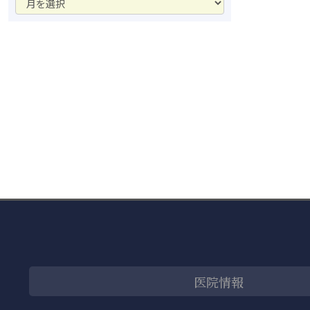
ー
カ
イ
ブ
医院情報