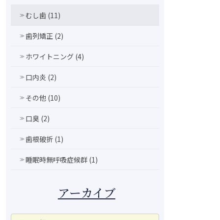
稿
むし歯 (11)
の
歯列矯正 (2)
ペ
ホワイトニング (4)
ー
ジ
口内炎 (2)
送
その他 (10)
り
口臭 (2)
歯根破折 (1)
睡眠時無呼吸症候群 (1)
アーカイブ
ア