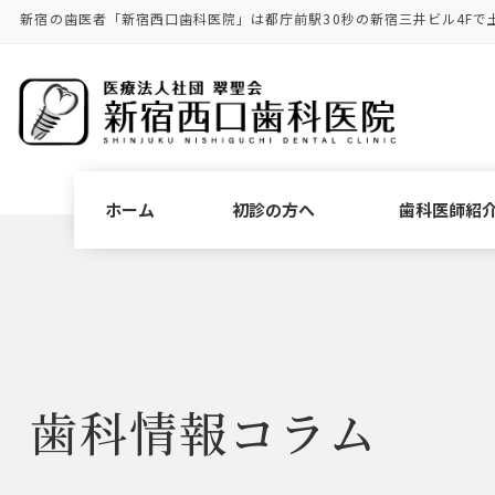
コ
ナ
新宿の歯医者「新宿西口歯科医院」は都庁前駅30秒の新宿三井ビル4Fで
ン
ビ
テ
ゲ
ン
ー
ツ
シ
に
ョ
移
ン
動
に
ホーム
初診の方へ
歯科医師紹
移
動
歯科情報コラム