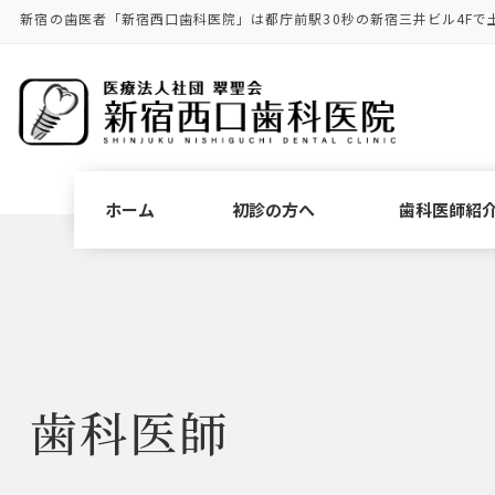
コ
ナ
新宿の歯医者「新宿西口歯科医院」は都庁前駅30秒の新宿三井ビル4Fで
ン
ビ
テ
ゲ
ン
ー
ツ
シ
に
ョ
移
ン
動
に
ホーム
初診の方へ
歯科医師紹
移
動
歯科医師