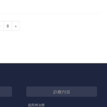
ペ
…
8
»
ー
ジ
診療内容
歯周病治療