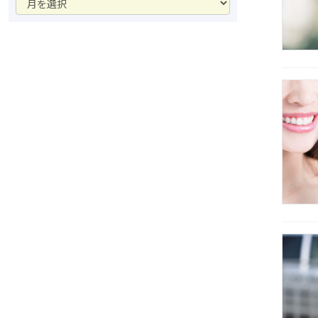
ー
カ
イ
ブ