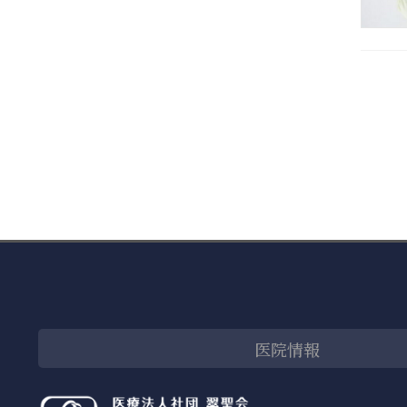
投
稿
の
ペ
ー
ジ
送
り
医院情報