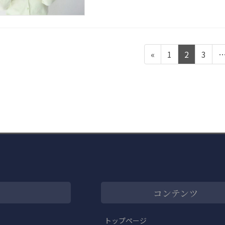
ペ
ペ
ペ
«
1
2
3
ー
ー
ー
ジ
ジ
ジ
コンテンツ
トップページ