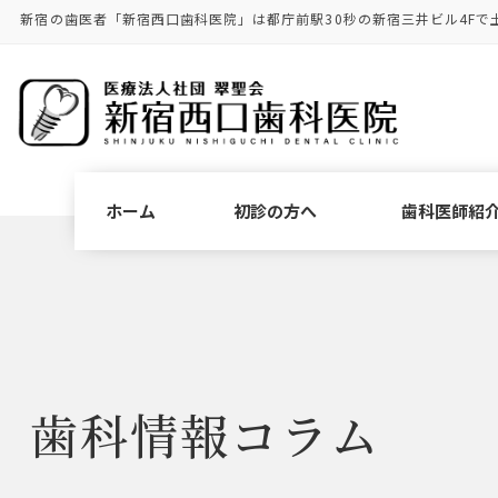
コ
ナ
新宿の歯医者「新宿西口歯科医院」は都庁前駅30秒の新宿三井ビル4Fで
ン
ビ
テ
ゲ
ン
ー
ツ
シ
に
ョ
移
ン
動
に
ホーム
初診の方へ
歯科医師紹
移
動
歯科情報コラム